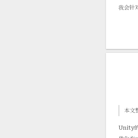
我会针
本文
Uni