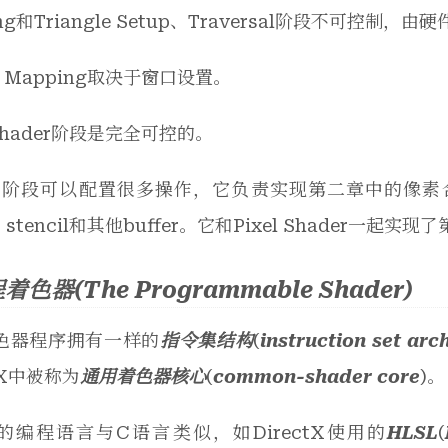
ping和Triangle Setup、Traversal阶段不可控制
en Mapping取决于窗口设置。
l Shader阶段是完全可控的。
ger阶段可以配置很多操作，它负责实现第二章中的像素合
d、stencil和其他buffer。它和Pixel Shader一
色器(The Programmable Shader)
色器程序拥有一样的
指令集结构
(
instruction set arc
ctX中被称为
通用着色器核心
(
common-shader core
)。
的编程语言与C语言类似，如DirectX使用的
HLSL
(