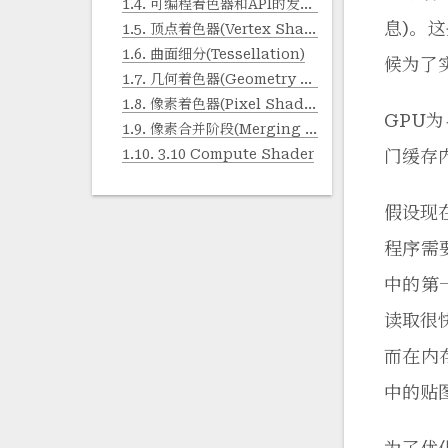
1.4.
可编程着色器和API的发展（略）
息)。
1.5.
顶点着色器(Vertex Shader)
1.6.
曲面细分(Tessellation)
候为了
1.7.
几何着色器(Geometry Shader, GS)
1.8.
像素着色器(Pixel Shader)
GPU为
1.9.
像素合并阶段(Merging Stage)
1.10.
3.10 Compute Shader
门缓存
假设现在
程序需要
中的第一
读取很
而在内
中的贴