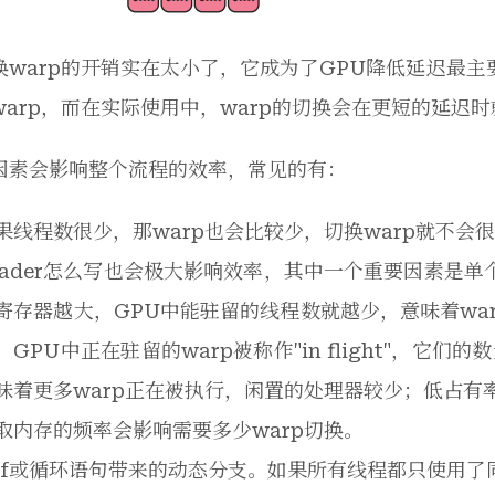
换warp的开销实在太小了，它成为了GPU降低延迟最
warp，而在实际使用中，warp的切换会在更短的延迟
因素会影响整个流程的效率，常见的有：
果线程数很少，那warp也会比较少，切换warp就不会
hader怎么写也会极大影响效率，其中一个重要因素是
寄存器越大，GPU中能驻留的线程数就越少，意味着war
。GPU中正在驻留的warp被称作"in flight"，它们的
味着更多warp正在被执行，闲置的处理器较少；低占有
取内存的频率会影响需要多少warp切换。
if或循环语句带来的动态分支。如果所有线程都只使用