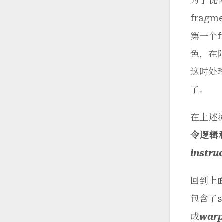
为了优
frag
第一个f
色，在阻
这时处
了。
在上述
令逻辑
instru
回到上面
包含了
成
war