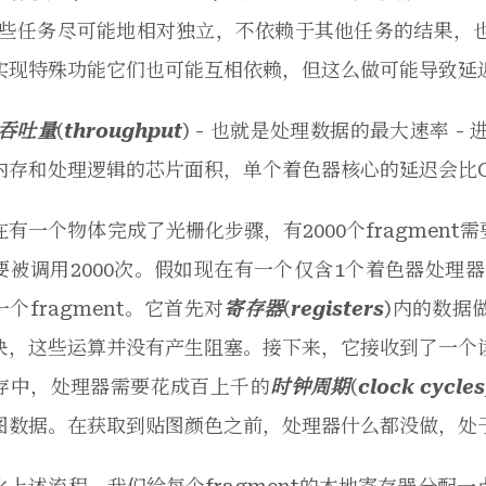
这些任务尽可能地相对独立，不依赖于其他任务的结果，
实现特殊功能它们也可能互相依赖，但这么做可能导致延
吞吐量
(
throughput
) - 也就是处理数据的最大速率 
内存和处理逻辑的芯片面积，单个着色器核心的延迟会比C
有一个物体完成了光栅化步骤，有2000个fragment需
被调用2000次。假如现在有一个仅含1个着色器处理器的G
个fragment。它首先对
寄存器
(
registers
)内的数据
快，这些运算并没有产生阻塞。接下来，它接收到了一个
存中，处理器需要花成百上千的
时钟周期
(
clock cyc
图数据。在获取到贴图颜色之前，处理器什么都没做，处