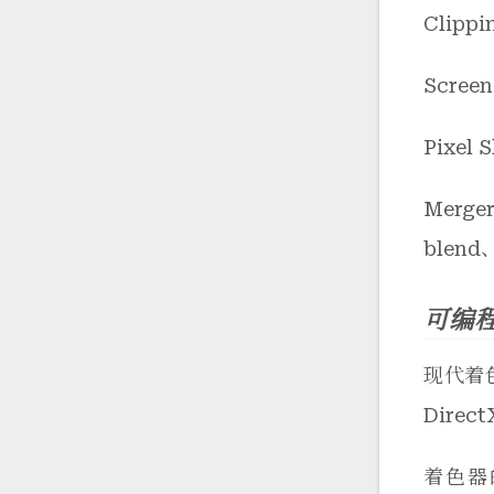
Clip
Scre
Pixe
Mer
blen
可编程着
现代着
Dire
着色器