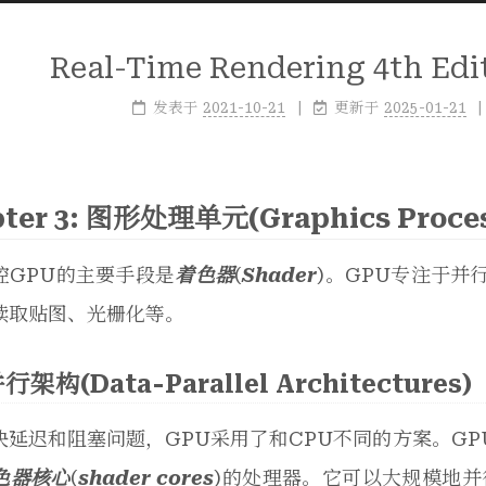
Real-Time Rendering 4th E
发表于
2021-10-21
更新于
2025-01-21
ter 3: 图形处理单元(Graphics Proces
控GPU的主要手段是
着色器
(
Shader
)。GPU专注于并
读取贴图、光栅化等。
架构(Data-Parallel Architectures)
决延迟和阻塞问题，GPU采用了和CPU不同的方案。G
色器核心
(
shader cores
)的处理器。它可以大规模地并