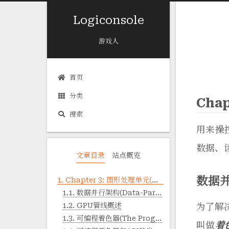
Logiconsole
游戏人
首页
分类
Chap
搜索
用来操
数据、
文章目录
站点概览
数据并行
1.
Chapter 3: 图形处理单元(Graphics Processing Unit, GPU)
1.1.
数据并行架构(Data-Parallel Architectures)
1.2.
GPU管线概述
为了解
1.3.
可编程着色器(The Programmable Shader)
叫做
着