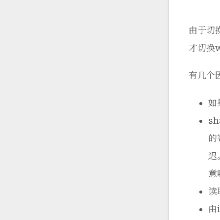
由于切
才切换
有几个
如
s
的
迟
意
读
由