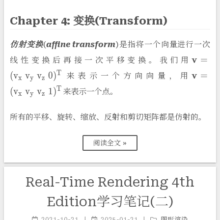
Chapter 4: 变换(Transform)
仿射变换
(
affine transform
)是指将一个向量进行一次
\math
v
=
线性变换后再接一次平移变换。我们用
(v_x\;
\math
T
v
(
v
v
v
0
)
=
来表示一个方向向量，用
x
y
z
(v_x\;
T
(
v
v
v
1
)
来表示一个点。
x
y
z
所有的平移、旋转、缩放、反射和剪切矩阵都是仿射的。
阅读全文 »
Real-Time Rendering 4th
Edition学习笔记(二)
2021-10-21
2025-01-21
图形渲染