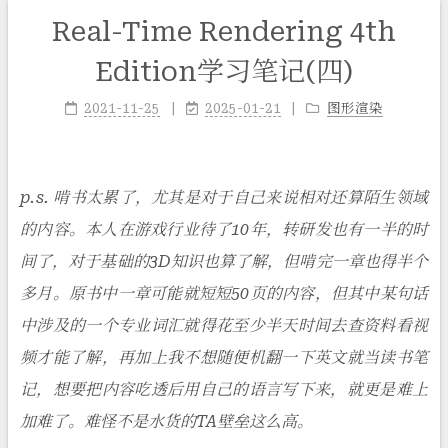
Real-Time Rendering 4th
Edition学习笔记(四)
2021-11-25
2025-01-21
图形渲染
p.s. 啃书太累了，尤其是对于自己来说相对还算陌生领域
的内容。本人在游戏行业待了10年，转研发也有一半的时
间了，对于基础的3D知识也算了解，但啃完一章也得半个
多月。原书中一章可能就短短50页的内容，但其中某句话
中涉及的一个专业词汇就得花至少半天时间去查资料看视
频才能了解，再加上我不想随便机翻一下英文就当读书笔
记，想要把内容吃透后用自己的语言写下来，就更是难上
加难了。难怪不是水货的TA壁垒这么高。